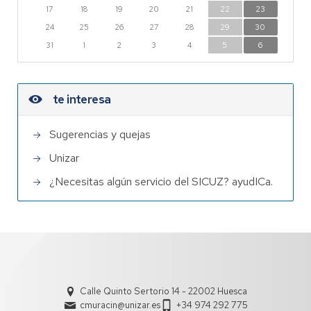
17
18
19
20
21
22
23
24
25
26
27
28
29
30
31
1
2
3
4
5
6
te interesa
Sugerencias y quejas
Unizar
¿Necesitas algún servicio del SICUZ? ayudICa.
Calle Quinto Sertorio 14 - 22002 Huesca
cmuracin@unizar.es
+34 974 292 775