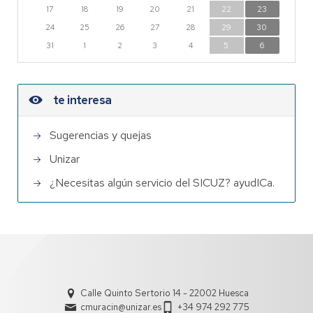
17
18
19
20
21
22
23
24
25
26
27
28
29
30
31
1
2
3
4
5
6
te interesa
Sugerencias y quejas
Unizar
¿Necesitas algún servicio del SICUZ? ayudICa.
Calle Quinto Sertorio 14 - 22002 Huesca
cmuracin@unizar.es
+34 974 292 775