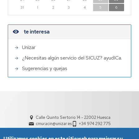
31
1
2
3
4
5
6
te interesa
Unizar
¿Necesitas algún servicio del SICUZ? ayudICa.
Sugerencias y quejas
Calle Quinto Sertorio 14 - 22002 Huesca
cmuracin@unizar.es
+34 974 292 775
Utilizamos cookies en este sitio web para mejorar su